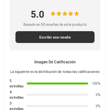
Viaje de la fábrica
5.0
Control de calidad
Basado en 50 reseñas de este producto
Éntrenos en contacto con
Escribir una reseña
Cinta adhesiva del aislamiento
Cinta del aislamiento del paño de cristal
Imagen De Calificación
Cinta a prueba de calor del aislamiento
La siguiente es la distribución de todas las calificaciones
Cinta adhesiva del paño de cristal
5
100%
estrellas
Cinta adhesiva de la película del Polyimide
4
0%
estrellas
Cinta adhesiva del papel de aluminio
3
0%
estrellas