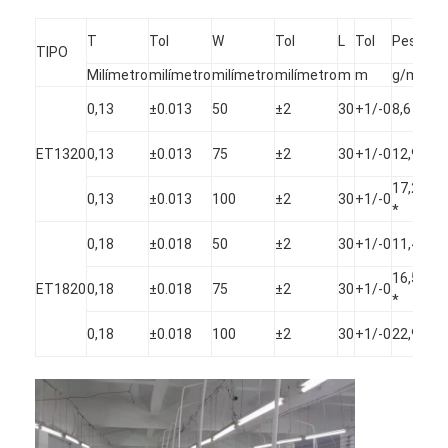
T
Tol
W
Tol
L
Tol
Peso
Tol
TIPO
Milímetro
milímetro
milímetro
milímetro
m
m
g/m
%
el
0,13
±0.013
50
±2
30
+1/-0
8,6
10
el
ET1320
0,13
±0.013
75
±2
30
+1/-0
12,9
10
17,2
el
0,13
±0.013
100
±2
30
+1/-0
*
10
el
0,18
±0.018
50
±2
30
+1/-0
11,4
10
16,5
el
ET1820
0,18
±0.018
75
±2
30
+1/-0
*
10
el
0,18
±0.018
100
±2
30
+1/-0
22,9
10