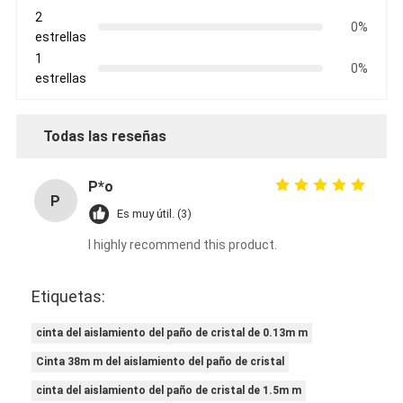
Cinta del paño de vidrio del papel de aluminio
2
0%
estrellas
La hoja hizo frente al papel de Kraft
1
0%
estrellas
Paño de la fibra de vidrio del papel de aluminio
Cinta del lienzo ligero de la hoja
Todas las reseñas
Cinta aislante del paño
P*o
P
Cinta adhesiva echada a un lado doble
Es muy útil. (3)
I highly recommend this product.
Cinta adhesiva del ANIMAL DOMÉSTICO
Bastidor de inversión de la precisión
Etiquetas:
Panel de aislamiento eléctrico
cinta del aislamiento del paño de cristal de 0.13m m
Cinta 38m m del aislamiento del paño de cristal
cinta del aislamiento del paño de cristal de 1.5m m