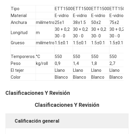
Tipo
ETT1500
ETT1500
ETT1500
ETT1500
ET
Material
E-vidrio
E-vidrio
E-vidrio
E-vidrio
E-v
Anchura
milímetro
25±1
38±1.5
50±2
75±2
10
30 + 0,2
30 + 0,2
30 + 0,2
30 + 0,2
30 
Longitud
m
30 - 0
30 - 0
30- 0
30 - 0
30 
Grueso
milímetro
1.5±0.1
1.5±0.1
1.5±0.1
1.5±0.1
1.5
Temporeros.
°C
550
550
550
550
55
Peso
kg/roll
0,9
1,4
1,8
2,7
3,6
El tejer
Llano
Llano
Llano
Llano
Lla
Color
Blanco
Blanco
Blanco
Blanco
Bl
Clasificaciones Y Revisión
Clasificaciones Y Revisión
Calificación general