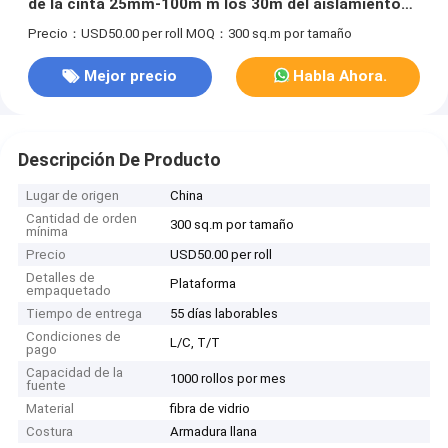
de la cinta 25mm-100m m los 30m del aislamiento
de 1.5-3.0m m
Precio：USD50.00 per roll
MOQ：300 sq.m por tamaño
Mejor precio
Habla Ahora.
Descripción De Producto
Lugar de origen
China
Cantidad de orden
300 sq.m por tamaño
mínima
Precio
USD50.00 per roll
Detalles de
Plataforma
empaquetado
Tiempo de entrega
55 días laborables
Condiciones de
L/C, T/T
pago
Capacidad de la
1000 rollos por mes
fuente
Material
fibra de vidrio
Costura
Armadura llana