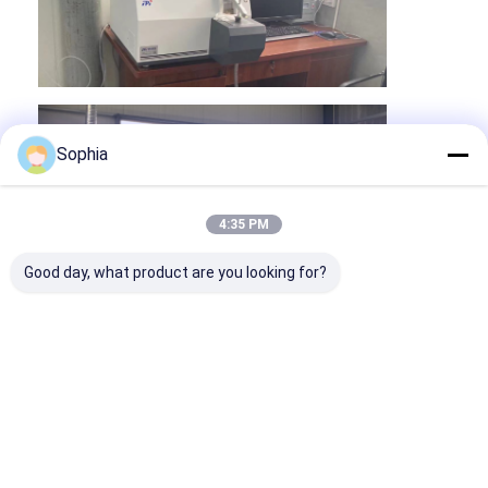
Viaje de la fábrica
Control de calidad
Éntrenos en contacto con
Sophia
Cinta adhesiva del aislamiento
4:35 PM
Cinta del aislamiento del paño de cristal
Good day, what product are you looking for?
Cinta a prueba de calor del aislamiento
Cinta adhesiva del paño de cristal
Cinta adhesiva de la película del Polyimide
Cinta adhesiva del papel de aluminio