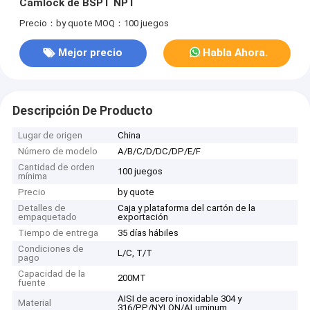
Camlock de BSPT NPT
Precio：by quote
MOQ：100 juegos
Mejor precio
Habla Ahora.
Descripción De Producto
Lugar de origen
China
Número de modelo
A/B/C/D/DC/DP/E/F
Cantidad de orden
100 juegos
mínima
Precio
by quote
Detalles de
Caja y plataforma del cartón de la
empaquetado
exportación
Tiempo de entrega
35 días hábiles
Condiciones de
L/C, T/T
pago
Capacidad de la
200MT
fuente
AISI de acero inoxidable 304 y
Material
316/PP/NYLON/ALuminum