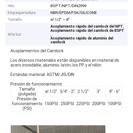
Hilo
BSPT/NPT/DIN2999
Empaquetadura
NBR/EPDM/FSK/SILICONE
Tamaño
el 1/2” ~ 8"
,
Acoplamiento rápido del camlock del NPT
Acoplamiento rápido del camlock de BSPT
Alta luz:
,
Acoplamiento rápido de aluminio del
camlock
Acoplamientos del Camlock
Los diversos materiales están disponibles en material de
acero inoxidable, aluminio, latón, los PP y el nilón.
Estándar material: ASTM/JIS/DIN
Presión de funcionamiento:
Tamaño
el 1/2”
3/4" - 2"
2 1/2”
3"
4" - 6"
(pulgada)
Presión de
funcionamiento
150PSI
250PSI
225PSI
200PSI
100PSI
(PSI)