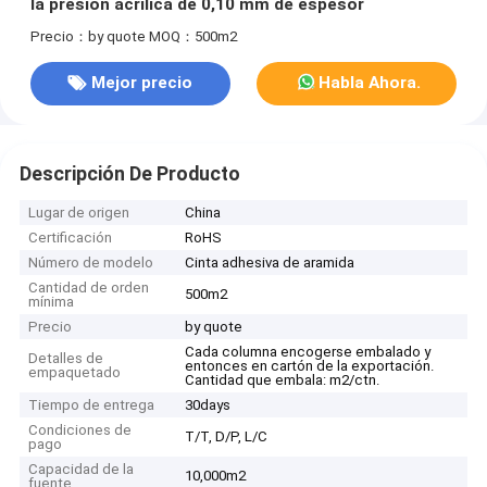
la presión acrílica de 0,10 mm de espesor
Precio：by quote
MOQ：500m2
Mejor precio
Habla Ahora.
Descripción De Producto
Lugar de origen
China
Certificación
RoHS
Número de modelo
Cinta adhesiva de aramida
Cantidad de orden
500m2
mínima
Precio
by quote
Cada columna encogerse embalado y
Detalles de
entonces en cartón de la exportación.
empaquetado
Cantidad que embala: m2/ctn.
Tiempo de entrega
30days
Condiciones de
T/T, D/P, L/C
pago
Capacidad de la
10,000m2
fuente