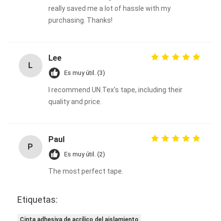
Cinta del paño de vidrio del papel de aluminio
really saved me a lot of hassle with my
purchasing. Thanks!
La hoja hizo frente al papel de Kraft
Paño de la fibra de vidrio del papel de aluminio
Lee
L
Cinta del lienzo ligero de la hoja
Es muy útil. (3)
I recommend UN.Tex's tape, including their
Cinta aislante del paño
quality and price.
Cinta adhesiva echada a un lado doble
Cinta adhesiva del ANIMAL DOMÉSTICO
Paul
P
Es muy útil. (2)
Bastidor de inversión de la precisión
The most perfect tape.
Panel de aislamiento eléctrico
Etiquetas:
Cinta adhesiva de acrílico del aislamiento