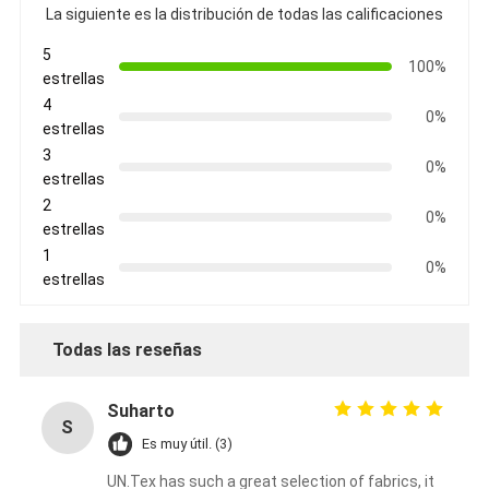
La siguiente es la distribución de todas las calificaciones
Viaje de la fábrica
5
100%
Control de calidad
estrellas
4
Éntrenos en contacto con
0%
estrellas
3
0%
estrellas
2
Cinta adhesiva del aislamiento
0%
estrellas
1
Cinta del aislamiento del paño de cristal
0%
estrellas
Cinta a prueba de calor del aislamiento
Todas las reseñas
Cinta adhesiva del paño de cristal
Cinta adhesiva de la película del Polyimide
Suharto
S
Es muy útil. (3)
Cinta adhesiva del papel de aluminio
UN.Tex has such a great selection of fabrics, it