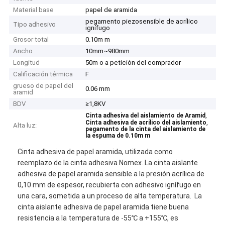
Material base
papel de aramida
pegamento piezosensible de acrílico
Tipo adhesivo
ignífugo
Grosor total
0.10m m
Ancho
10mm~980mm
Longitud
50m o a petición del comprador
Calificación térmica
F
grueso de papel del
0.06 mm
aramid
BDV
≥1,8KV
,
Cinta adhesiva del aislamiento de Aramid
,
Cinta adhesiva de acrílico del aislamiento
Alta luz:
pegamento de la cinta del aislamiento de
la espuma de 0.10m m
Cinta adhesiva de papel aramida, utilizada como
reemplazo de la cinta adhesiva Nomex. La cinta aislante
adhesiva de papel aramida sensible a la presión acrílica de
0,10 mm de espesor, recubierta con adhesivo ignífugo en
una cara, sometida a un proceso de alta temperatura. La
cinta aislante adhesiva de papel aramida tiene buena
resistencia a la temperatura de -55℃ a +155℃, es